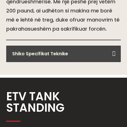
qëndrueshmërisë. Me një peshë prej vetëm
200 paund, ai udhëton si makina me borë
më e lehtë në treg, duke ofruar manovrim të
pakrahasueshëm pa sakrifikuar forcën.
Shiko Specifikat Teknike
ETV TANK
STANDING