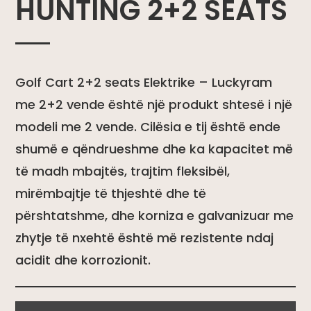
HUNTING 2+2 SEATS
Golf Cart 2+2 seats Elektrike – Luckyram
me 2+2 vende është një produkt shtesë i një
modeli me 2 vende. Cilësia e tij është ende
shumë e qëndrueshme dhe ka kapacitet më
të madh mbajtës, trajtim fleksibël,
mirëmbajtje të thjeshtë dhe të
përshtatshme, dhe korniza e galvanizuar me
zhytje të nxehtë është më rezistente ndaj
acidit dhe korrozionit.