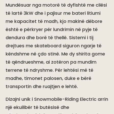
Mundësuar nga motorë të dyfishtë me cilësi
të lartë 3kW dhe i pajisur me bateri litiumi
me kapacitet të madh, kjo makinë dëbore
është e përkryer për lundrimin në pyje të
dendura dhe borë të thellë. Sistemi i tij
drejtues me skateboard siguron ngarje të
këndshme në çdo stinë. Me dy shirita gome
të qëndrueshme, ai zotëron pa mundim
terrene të ndryshme. Për lehtësi më të
madhe, timonet palosen, duke e bërë
transportin dhe ruajtjen e lehtë.
Dizajni unik i Snowmobile-Riding Electric arrin
një ekuilibër të butësisë dhe