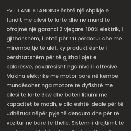
EVT TANK STANDING është një shpikje e
fundit me cilësi të lartë dhe ne mund të
ofrojmë një garanci 2 vjeçare. 100% elektrik, i
gjithanshëm, i lehtë për t’u përdorur dhe me
mirëmbajtje të ulët, ky produkt është i
përshtatshëm për të gjitha llojet e
kalorësve, pavarësisht nga niveli i aftësive.
Makina elektrike me motor bore në këmbë
mundësohet nga motorë të dyfishtë me
cilësi të lartë 3kw dhe bateri litiumi me
kapacitet të madh, e cila është ideale për të
udhëtuar nëpër pyje të dendura dhe për të
vozitur në borë të thellë. Sistemi i drejtimit të