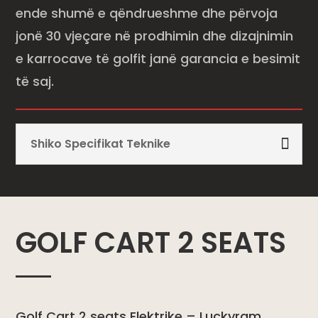
ende shumë e qëndrueshme dhe përvoja
jonë 30 vjeçare në prodhimin dhe dizajnimin
e karrocave të golfit janë garancia e besimit
të saj.
Shiko Specifikat Teknike
GOLF CART 2 SEATS
Golf Cart 2 seats Elektrike – Luckyram,