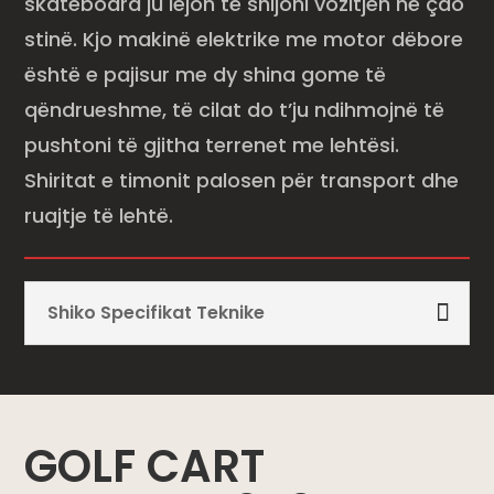
skateboard ju lejon të shijoni vozitjen në çdo
stinë. Kjo makinë elektrike me motor dëbore
është e pajisur me dy shina gome të
qëndrueshme, të cilat do t’ju ndihmojnë të
pushtoni të gjitha terrenet me lehtësi.
Shiritat e timonit palosen për transport dhe
ruajtje të lehtë.
Shiko Specifikat Teknike
GOLF CART